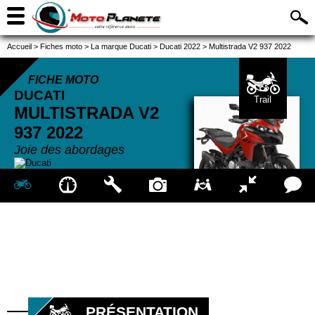
Accueil
>
Fiches moto
>
La marque Ducati
>
Ducati 2022
>
Multistrada V2 937 2022
FICHE MOTO
DUCATI
Trail
MULTISTRADA V2
937
2022
Joie des abordages
PRÉSENTATION