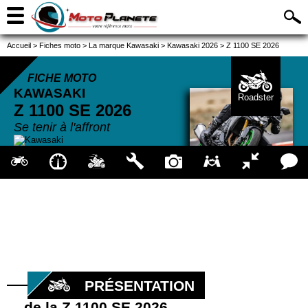
Accueil
>
Fiches moto
>
La marque Kawasaki
>
Kawasaki 2026
>
Z 1100 SE 2026
FICHE MOTO
KAWASAKI
Roadster
Z 1100 SE
2026
Se tenir à l'affront
PRÉSENTATION
de la Z 1100 SE 2026