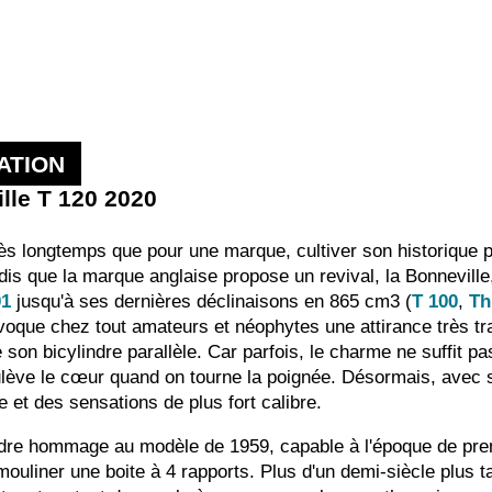
ATION
lle T 120 2020
rès longtemps que pour une marque, cultiver son historique 
dis que la marque anglaise propose un revival, la Bonnevil
01
jusqu'à ses dernières déclinaisons en 865 cm3 (
T 100
,
Th
voque chez tout amateurs et néophytes une attirance très trad
son bicylindre parallèle. Car parfois, le charme ne suffit pas
ulève le cœur quand on tourne la poignée. Désormais, avec
 et des sensations de plus fort calibre.
dre hommage au modèle de 1959, capable à l'époque de pren
mouliner une boite à 4 rapports. Plus d'un demi-siècle plus t