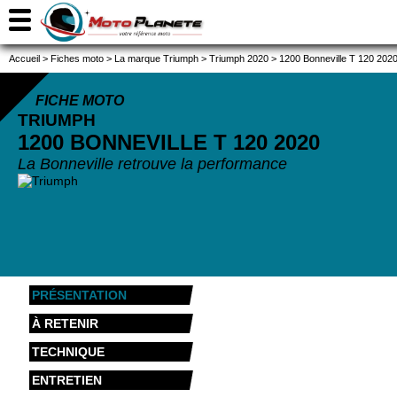
Accueil
>
Fiches moto
>
La marque Triumph
>
Triumph 2020
>
1200 Bonneville T 120 202
FICHE MOTO
TRIUMPH
1200 BONNEVILLE T 120
2020
La Bonneville retrouve la performance
PRÉSENTATION
À RETENIR
TECHNIQUE
ENTRETIEN