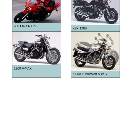
1985
1986
1987
600 FAZER FZS
1988
XJR 1300
1989
1990
1991
1992
1200 V-MAX
XJ 600 Diversion N et S
1993
1994
1995
1996
1997
1998