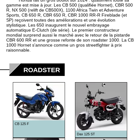
Honda fait un gros boulot sur 2024 : quasiment toute sa
1984
gamme est mise à jour. Les CB 500 (qualifiée Hornet), CBR 500
R, NX 500 (relift de CB500X), 1100 Africa Twin et Adventure
1985
Sports, CB 650 R, CBR 650 R, CBR 1000 RR-R Fireblade (et
SP) reçoivent toutes des améliorations et une évolution
1986
stylistique. Les 650 inaugurent le nouvel embrayage
automatique E-Clutch (de série). Le premier constructeur
1987
mondial surprend aussi le marché avec le retour de la pistarde
CBR 600 RR et une grosse refonte de son roadster 1000. La CB
1988
1000 Hornet s'annonce comme un gros streetfighter à prix
raisonnable.
1989
1990
ROADSTER
1991
1992
1993
1994
1995
1996
CB 125 F
1997
Dax 125 ST