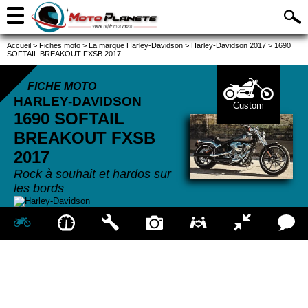
Accueil
>
Fiches moto
>
La marque Harley-Davidson
>
Harley-Davidson 2017
>
1690
SOFTAIL BREAKOUT FXSB 2017
FICHE MOTO
HARLEY-DAVIDSON
Custom
1690 SOFTAIL
BREAKOUT FXSB
2017
Rock à souhait et hardos sur
les bords