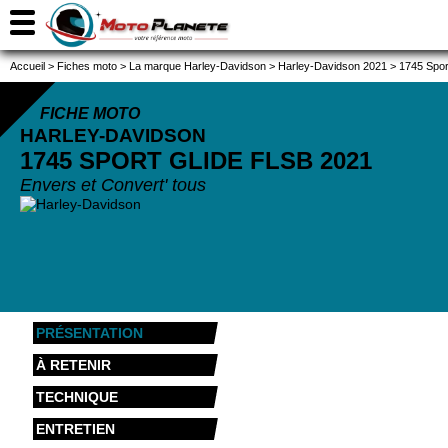
Accueil
>
Fiches moto
>
La marque Harley-Davidson
>
Harley-Davidson 2021
>
1745 Spor
FICHE MOTO
HARLEY-DAVIDSON
1745 SPORT GLIDE FLSB
2021
Envers et Convert' tous
PRÉSENTATION
À RETENIR
TECHNIQUE
ENTRETIEN