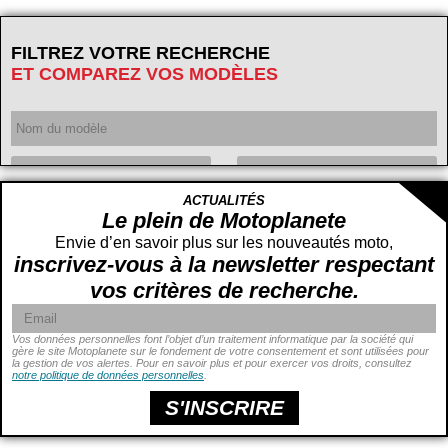
FILTREZ VOTRE RECHERCHE
ET COMPAREZ VOS MODÈLES
Année
ACTUALITÉS
Cylindrée
cc -
Le plein de Motoplanete
cc
Envie d’en savoir plus sur les nouveautés moto,
inscrivez-vous à la newsletter respectant
vos critères de recherche.
Vos données personnelles font l’objet d’un traitement informatique par la société qui
gère le site Motoplanete sur le fondement de votre consentement et sont utilisées pour
la gestion de vos alertes. Pour en savoir plus et pour exercer vos droits, consultez
Puissance
ch -
notre politique de données personnelles
.
ch
Prix
€ -
€
S'INSCRIRE
Hauteur de selle
cm -