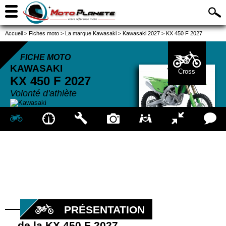
Accueil
>
Fiches moto
>
La marque Kawasaki
>
Kawasaki 2027
>
KX 450 F 2027
FICHE MOTO
KAWASAKI
Cross
KX 450 F
2027
Volonté d'athlète
PRÉSENTATION
de la KX 450 F 2027