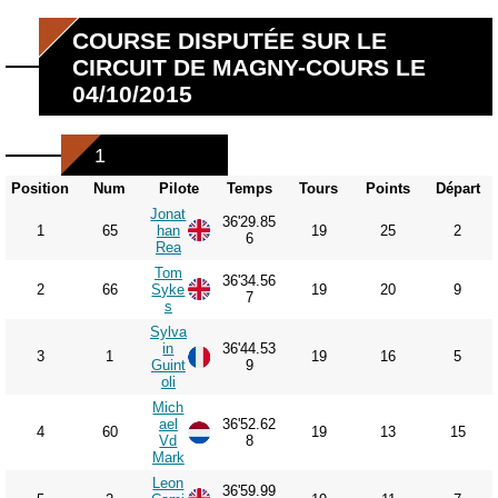
COURSE DISPUTÉE SUR LE
CIRCUIT DE MAGNY-COURS LE
04/10/2015
1
Position
Num
Pilote
Temps
Tours
Points
Départ
Jonat
36'29.85
1
65
han
19
25
2
6
Rea
Tom
36'34.56
2
66
Syke
19
20
9
7
s
Sylva
in
36'44.53
3
1
19
16
5
Guint
9
oli
Mich
ael
36'52.62
4
60
19
13
15
Vd
8
Mark
Leon
36'59.99