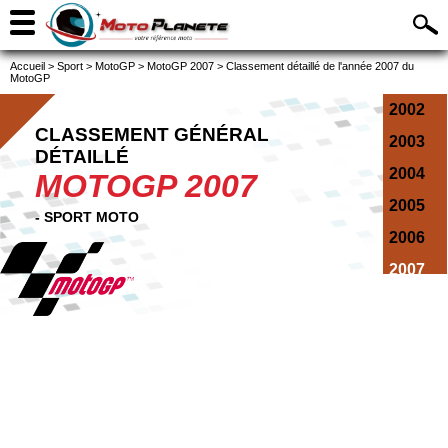
Accueil
>
Sport
>
MotoGP
>
MotoGP 2007
>
Classement détaillé de l'année 2007 du
MotoGP
2002
CLASSEMENT GÉNÉRAL
2003
DÉTAILLÉ
2004
MOTOGP 2007
2005
- SPORT MOTO
2006
2007
2008
2009
2010
2011
2012