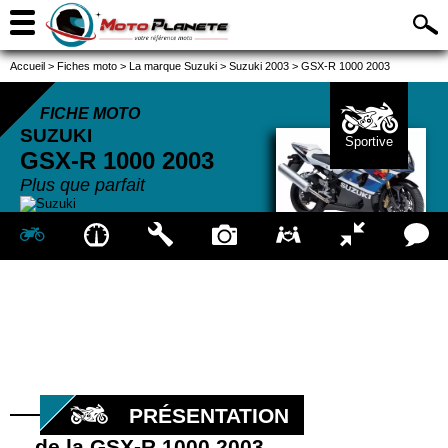
Accueil
>
Fiches moto
>
La marque Suzuki
>
Suzuki 2003
>
GSX-R 1000 2003
FICHE MOTO
SUZUKI
Sportive
GSX-R 1000
2003
Plus que parfait
PRÉSENTATION
de la GSX-R 1000 2003