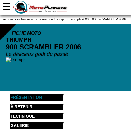
Accueil
>
Fiches moto
>
La marque Triumph
>
Triumph 2006
>
900 SCRAMBLER 2006
FICHE MOTO
TRIUMPH
900 SCRAMBLER
2006
Le délicieux goût du passé
PRÉSENTATION
À RETENIR
TECHNIQUE
GALERIE