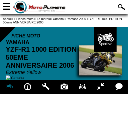
Accueil
>
Fiches moto
>
La marque Yamaha
>
Yamaha 2006
>
YZF-R1 1000 EDITION
50eme ANNIVERSAIRE 2006
FICHE MOTO
YAMAHA
Sportive
YZF-R1 1000 EDITION
50EME
ANNIVERSAIRE
2006
Extreme Yellow