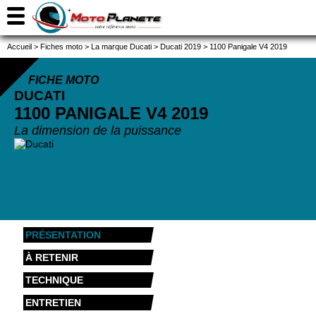
Accueil
>
Fiches moto
>
La marque Ducati
>
Ducati 2019
>
1100 Panigale V4 2019
FICHE MOTO
DUCATI
1100 PANIGALE V4
2019
La dimension de la puissance
PRÉSENTATION
À RETENIR
TECHNIQUE
ENTRETIEN