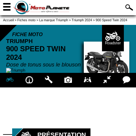
Accueil
>
Fiches moto
>
La marque Triumph
>
Triumph 2024
>
900 Speed Twin 2024
FICHE MOTO
TRIUMPH
Roadster
900 SPEED TWIN
2024
Dose de tonus sous le blouson
PRÉSENTATION