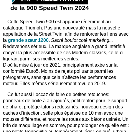
de la 900 Speed Twin 2024
Cette Speed Twin 900 est apparue récemment au
catalogue Triumph. Pas une nouveauté mais la nouvelle
appellation de la Street Twin, afin de renforcer les liens avec
la
grande sœur 1200
.
S
acré boulot coté marketing...
Redevenons sérieux. La marque anglaise a grand intérêt à
choyer la plus accessible de ces Modern-classics, celle-ci
figurant parmi ses meilleures ventes.
D'où la mise à jour de 2021, principalement axée sur la
conformité Euro5. Moins de rejets polluants parmi les
prérogatives, sans que cela n'affecte les performances
moteur. Elles-mêmes sérieusement revu en 2019.
Ce fut aussi l’occaz de faire de petites retouches:
panneaux de boite à air ajourés, petit renfort pour le support
de phare, protège-talons redessinés, nouveau design des
caches d’injection, selle plus épaisse de 10 mm avec une
mousse différente, et nouvelles roues aux bâtons usinés. Un
brin de maquillage en somme, pour prolonger ce qu'elle est :
une petite Bonneville au tempérament léger, enjoué, urbain.