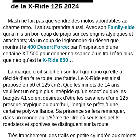
de la X-Ride 125 2024
Mash ne fait pas que vendre des motos abordables au
charme rétro. Il sait surprendre aussi. Avec son
Family-side
qui a mis un bon coup de projo sur ces engins atypiques et
attachants; via un coup de légionnaire du désert que
montrait le
400 Desert Force
; par l’inspiration d’une
certaine XT 500 pour donner naissance à un trail rétro plus
que néo qu’est le
X-Ride 650
…
La marque croit si fort en son trail gromono qu’elle a
décidé d’en faire toute une fratrie. Le X-Ride est ainsi
proposé en 50 et 125 cm3. Que les minots de 14 ans
veuillent un engin plus intrépide qu’un scoot’ ou que les
badgés A1 soient désireux d’être les cavaliers d’une 125
presque atypique aujourd’hui, l’engin se prête à une
certaine poly-vaillance. Sa présence se fera remarquer,
dans un monde au 1/8ème de litre où seuls les petits
roadsters et sportives se distinguent sur la route.
Très franchement, des trails en petite cylindrée aux relents