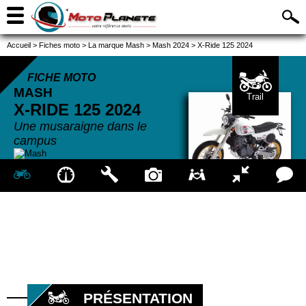
Accueil
>
Fiches moto
>
La marque Mash
>
Mash 2024
>
X-Ride 125 2024
FICHE MOTO
MASH
Trail
X-RIDE 125
2024
Une musaraigne dans le
campus
PRÉSENTATION