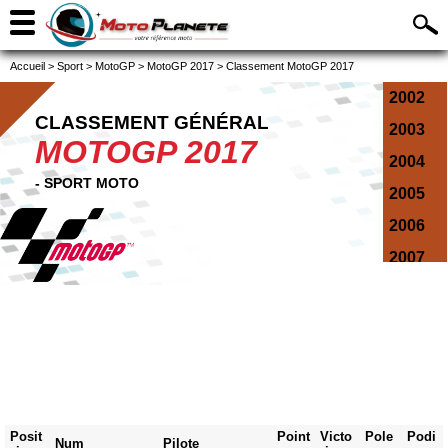
Accueil
>
Sport
>
MotoGP
>
MotoGP 2017
>
Classement MotoGP 2017
2002
CLASSEMENT GÉNÉRAL
2003
MOTOGP 2017
2004
- SPORT MOTO
2005
2006
2007
2008
2009
2010
2011
2012
Posit
Point
Victo
Pole
Podi
Num
Pilote