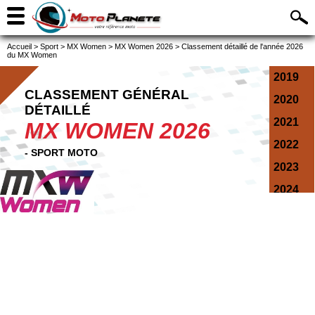
Accueil
>
Sport
>
MX Women
>
MX Women 2026
>
Classement détaillé de l'année 2026
du MX Women
2019
CLASSEMENT GÉNÉRAL
2020
DÉTAILLÉ
2021
MX WOMEN 2026
2022
- SPORT MOTO
2023
2024
2025
2026