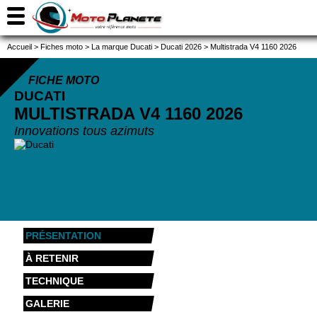
Accueil
>
Fiches moto
>
La marque Ducati
>
Ducati 2026
>
Multistrada V4 1160 2026
FICHE MOTO
DUCATI
MULTISTRADA V4 1160
2026
Innovations tous azimuts
PRÉSENTATION
À RETENIR
TECHNIQUE
GALERIE