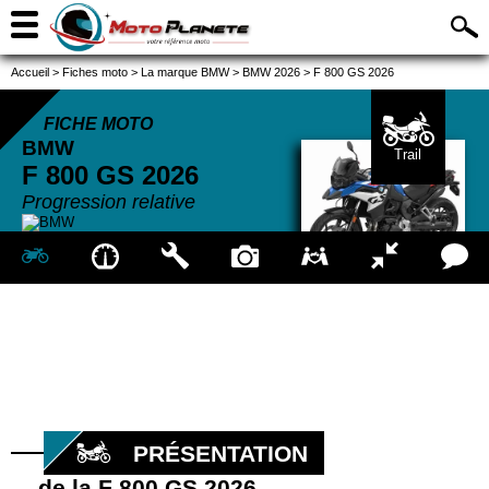
Accueil
>
Fiches moto
>
La marque BMW
>
BMW 2026
>
F 800 GS 2026
FICHE MOTO
BMW
Trail
F 800 GS
2026
Progression relative
PRÉSENTATION
de la F 800 GS 2026