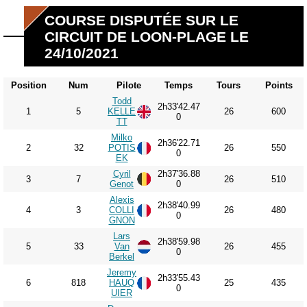
COURSE DISPUTÉE SUR LE
CIRCUIT DE LOON-PLAGE LE
24/10/2021
Position
Num
Pilote
Temps
Tours
Points
Todd
2h33'42.47
1
5
KELLE
26
600
0
TT
Milko
2h36'22.71
2
32
POTIS
26
550
0
EK
Cyril
2h37'36.88
3
7
26
510
Genot
0
Alexis
2h38'40.99
4
3
COLLI
26
480
0
GNON
Lars
2h38'59.98
5
33
Van
26
455
0
Berkel
Jeremy
2h33'55.43
6
818
HAUQ
25
435
0
UIER