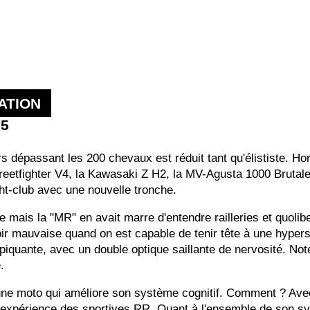
ATION
25
 dépassant les 200 chevaux est réduit tant qu'élististe. Horm
treetfighter V4, la Kawasaki Z H2, la MV-Agusta 1000 Brutal
ght-club avec une nouvelle tronche.
 mais la "MR" en avait marre d'entendre railleries et quolib
voir mauvaise quand on est capable de tenir tête à une hypers
 piquante, avec un double optique saillante de nervosité. Notez
.
une moto qui améliore son système cognitif. Comment ? Avec 
 l'expérience des sportives RR. Quant à l'ensemble de son s