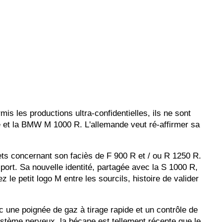
is les productions ultra-confidentielles, ils ne sont
e et la BMW M 1000 R. L'allemande veut ré-affirmer sa
ets concernant son faciès de F 900 R et / ou R 1250 R.
port. Sa nouvelle identité, partagée avec la S 1000 R,
 le petit logo M entre les sourcils, histoire de valider
une poignée de gaz à tirage rapide et un contrôle de
ystème nerveux, la bécane est tellement récente que le