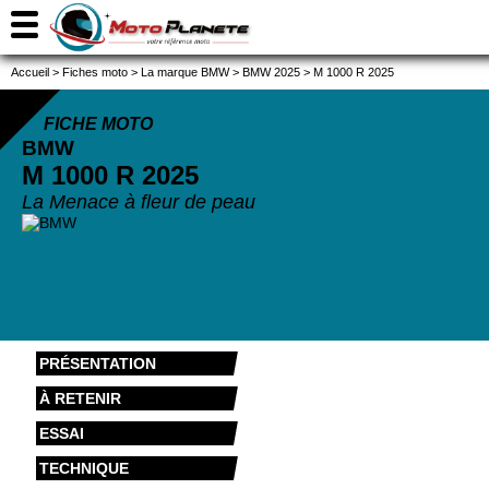
Accueil
>
Fiches moto
>
La marque BMW
>
BMW 2025
>
M 1000 R 2025
FICHE MOTO
BMW
M 1000 R
2025
La Menace à fleur de peau
PRÉSENTATION
À RETENIR
ESSAI
TECHNIQUE