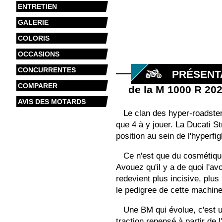
ENTRETIEN
GALERIE
COLORIS
OCCASIONS
CONCURRENTES
PRÉSENT
COMPARER
de la M 1000 R 20
AVIS DES MOTARDS
Le clan des hyper-roadsters
que 4 à y jouer. La Ducati S
position au sein de l'hyperfi
Ce n'est que du cosmétique
Avouez qu'il y a de quoi l'a
redevient plus incisive, plus
le pedigree de cette machine
Une BM qui évolue, c'est 
traction repensé à partir de