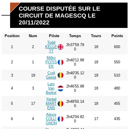
COURSE DISPUTÉE SUR LE
CIRCUIT DE MAGESCQ LE
20/11/2022
Position
Num
Pilote
Temps
Tours
Points
Todd
2h37'59.79
1
2
KELLE
18
600
0
TT
Milko
2h40'12.88
2
1
POTIS
18
550
0
EK
Cyril
2h40'35.12
3
19
18
510
Genot
0
Lars
2h46'55.98
4
3
Van
18
480
0
Berkel
Yentel
2h48'50.14
5
17
MART
18
455
0
ENS
Alexis
2h42'04.82
6
4
COLLI
17
435
0
GNON