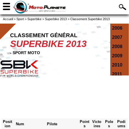
Accueil
>
Sport
>
Superbike
>
Superbike 2013
>
Classement Superbike 2013
2006
CLASSEMENT GÉNÉRAL
2007
SUPERBIKE 2013
2008
- SPORT MOTO
2009
2010
2011
2012
2013
2014
2015
2016
Posit
Point
Victo
Pole
Podi
Num
Pilote
ion
s
ires
s
ums