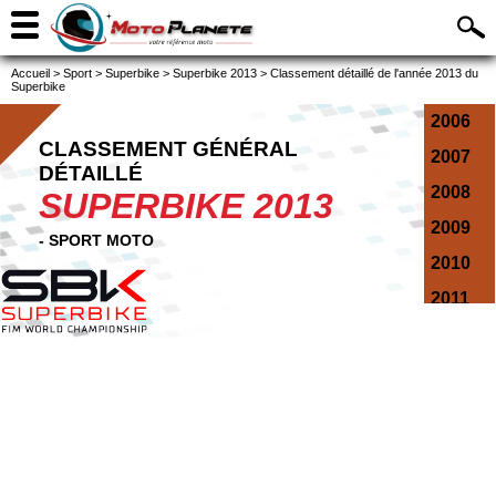
Accueil
>
Sport
>
Superbike
>
Superbike 2013
>
Classement détaillé de l'année 2013 du
Superbike
2006
CLASSEMENT GÉNÉRAL
2007
DÉTAILLÉ
2008
SUPERBIKE 2013
2009
- SPORT MOTO
2010
2011
2012
2013
2014
2015
2016