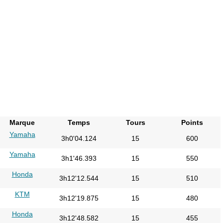
Marque
Temps
Tours
Points
Yamaha
3h0'04.124
15
600
Yamaha
3h1'46.393
15
550
Honda
3h12'12.544
15
510
KTM
3h12'19.875
15
480
Honda
3h12'48.582
15
455