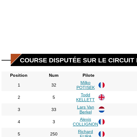
COURSE DISPUTÉE SUR LE CIRCUIT 
Position
Num
Pilote
Milko
1
32
POTISEK
Todd
2
5
KELLETT
Lars Van
3
33
Berkel
Alexis
4
3
COLLIGNON
Richard
5
250
FURA