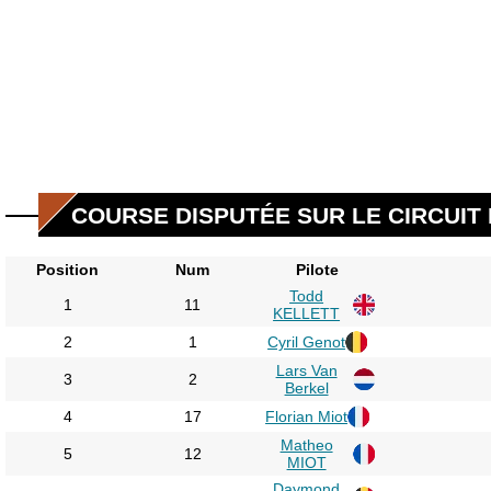
COURSE DISPUTÉE SUR LE CIRCUIT D
Position
Num
Pilote
Todd
1
11
KELLETT
2
1
Cyril Genot
Lars Van
3
2
Berkel
4
17
Florian Miot
Matheo
5
12
MIOT
Daymond