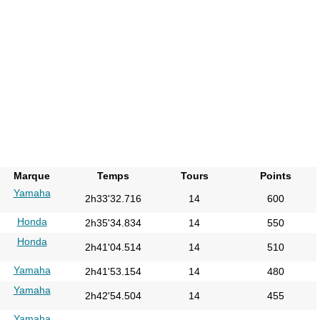
Marque
Temps
Tours
Points
Yamaha
2h33'32.716
14
600
Honda
2h35'34.834
14
550
Honda
2h41'04.514
14
510
Yamaha
2h41'53.154
14
480
Yamaha
2h42'54.504
14
455
Yamaha