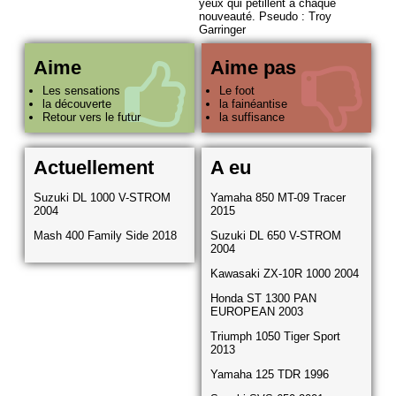
yeux qui pétillent à chaque
nouveauté. Pseudo : Troy
Garringer
Aime
Aime pas
Les sensations
Le foot
la découverte
la fainéantise
Retour vers le futur
la suffisance
Actuellement
A eu
Suzuki DL 1000 V-STROM
Yamaha 850 MT-09 Tracer
2004
2015
Mash 400 Family Side 2018
Suzuki DL 650 V-STROM
2004
Kawasaki ZX-10R 1000 2004
Honda ST 1300 PAN
EUROPEAN 2003
Triumph 1050 Tiger Sport
2013
Yamaha 125 TDR 1996