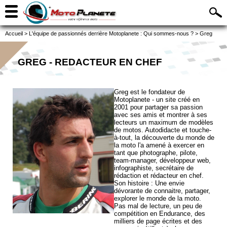
Accueil
>
L'équipe de passionnés derrière Motoplanete : Qui sommes-nous ?
>
Greg
GREG - REDACTEUR EN CHEF
Greg est le fondateur de
Motoplanete - un site créé en
2001 pour partager sa passion
avec ses amis et montrer à ses
lecteurs un maximum de modèles
de motos. Autodidacte et touche-
à-tout, la découverte du monde de
la moto l'a amené à exercer en
tant que photographe, pilote,
team-manager, développeur web,
infographiste, secrétaire de
rédaction et rédacteur en chef.
Son histoire : Une envie
dévorante de connaitre, partager,
explorer le monde de la moto.
Pas mal de lecture, un peu de
compétition en Endurance, des
milliers de page écrites et des