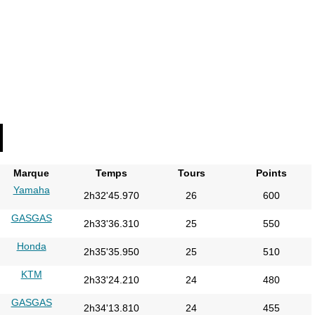
Marque
Temps
Tours
Points
Yamaha
2h32'45.970
26
600
GASGAS
2h33'36.310
25
550
Honda
2h35'35.950
25
510
KTM
2h33'24.210
24
480
GASGAS
2h34'13.810
24
455