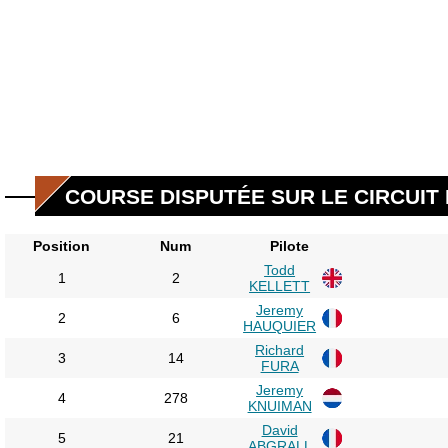
COURSE DISPUTÉE SUR LE CIRCUIT
Position
Num
Pilote
Todd
1
2
KELLETT
Jeremy
2
6
HAUQUIER
Richard
3
14
FURA
Jeremy
4
278
KNUIMAN
David
5
21
ABGRALL