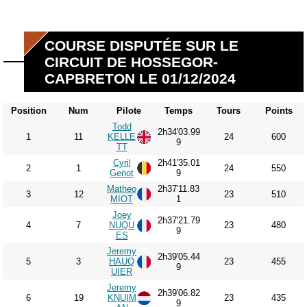
COURSE DISPUTÉE SUR LE
CIRCUIT DE HOSSEGOR-
CAPBRETON LE 01/12/2024
Position
Num
Pilote
Temps
Tours
Points
Todd
2h34'03.99
1
11
KELLE
24
600
9
TT
Cyril
2h41'35.01
2
1
24
550
Genot
9
Matheo
2h37'11.83
3
12
23
510
MIOT
1
Joey
2h37'21.79
4
7
NUQU
23
480
9
ES
Jeremy
2h39'05.44
5
3
HAUQ
23
455
9
UIER
Jeremy
2h39'06.82
6
19
KNUIM
23
435
9