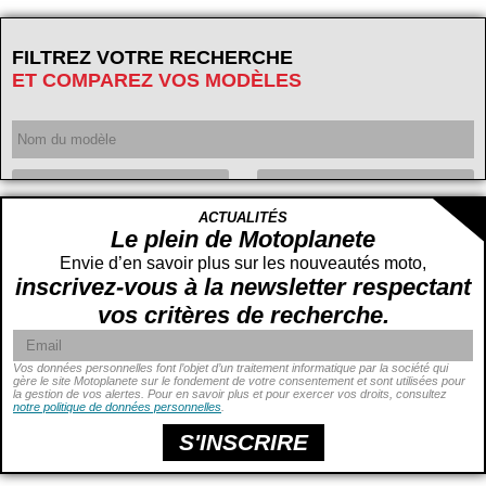
FILTREZ VOTRE RECHERCHE
ET COMPAREZ VOS MODÈLES
Année
ACTUALITÉS
Cylindrée
cc -
Le plein de Motoplanete
cc
Envie d’en savoir plus sur les nouveautés moto,
inscrivez-vous à la newsletter respectant
vos critères de recherche.
Vos données personnelles font l’objet d’un traitement informatique par la société qui
gère le site Motoplanete sur le fondement de votre consentement et sont utilisées pour
la gestion de vos alertes. Pour en savoir plus et pour exercer vos droits, consultez
Puissance
ch -
notre politique de données personnelles
.
ch
Prix
€ -
€
S'INSCRIRE
Hauteur de selle
cm -